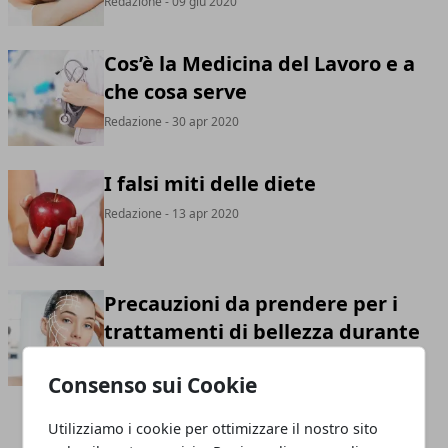
Redazione
- 09 giu 2020
Cos’è la Medicina del Lavoro e a
che cosa serve
Redazione
- 30 apr 2020
I falsi miti delle diete
Redazione
- 13 apr 2020
Precauzioni da prendere per i
trattamenti di bellezza durante
l'estate
Consenso sui Cookie
Redazione
- 21 giu 2019
Utilizziamo i cookie per ottimizzare il nostro sito