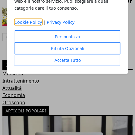
Fucusnella, il sistema efficace per
web e il nostro servizio. Puoi scegliere a quali
categorie dare il tuo consenso.
dimagrire
Redazione
- 30 giu 2018
Cookie Policy
|
Privacy Policy
Personalizza
Articolo Successivo
Rifiuta Opzionali
Accetta Tutto
CATEGORIE
Medicina
Intrattenimento
Attualità
Economia
Oroscopo
ARTICOLI POPOLARI