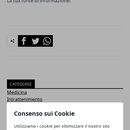
La tua fonte di informazione!
Facebook
Twitter
Whatsapp
CATEGORIE
Medicina
Intrattenimento
Attualità
Consenso sui Cookie
Economia
Oroscopo
Utilizziamo i cookie per ottimizzare il nostro sito
ARTICOLI POPOLARI