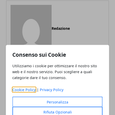
Redazione
Consenso sui Cookie
Utilizziamo i cookie per ottimizzare il nostro sito
web e il nostro servizio. Puoi scegliere a quali
ARTICOLI CORRELATI
categorie dare il tuo consenso.
Cookie Policy
|
Privacy Policy
Personalizza
Rifiuta Opzionali