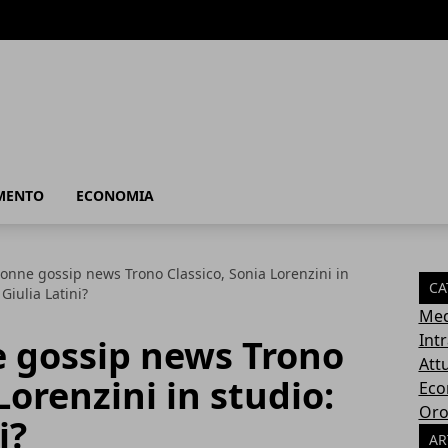
MENTO
ECONOMIA
onne gossip news Trono Classico, Sonia Lorenzini in
CA
 Giulia Latini?
Med
Int
 gossip news Trono
Attu
Lorenzini in studio:
Eco
Oro
i?
AR