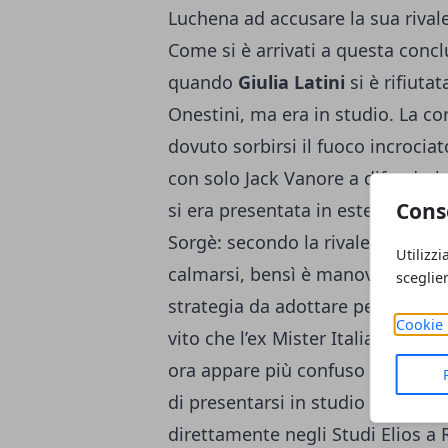
Luchena ad accusare la sua rivale
Come si è arrivati a questa conclu
quando
Giulia Latini
si è rifiuta
Onestini, ma era in studio. La c
dovuto sorbirsi il fuoco incrociat
con solo Jack Vanore a difenderla
Cons
si era presentata in esterna, ma la
Sorgè: secondo la rivale, Giulia 
Utilizzi
calmarsi, bensì è manovrata da 
sceglie
strategia da adottare per essere 
Cookie 
vito che l’ex Mister Italia sembr
ora appare più confuso di prima.
di presentarsi in studio a chiari
direttamente negli Studi Elios a 