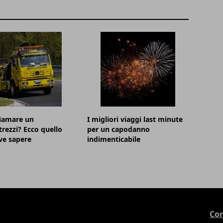
hiamare un
I migliori viaggi last minute
trezzi? Ecco quello
per un capodanno
ve sapere
indimenticabile
Con