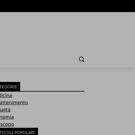
Cerca
TEGORIE
icina
rattenimento
alità
nomia
scopo
TICOLI POPOLARI