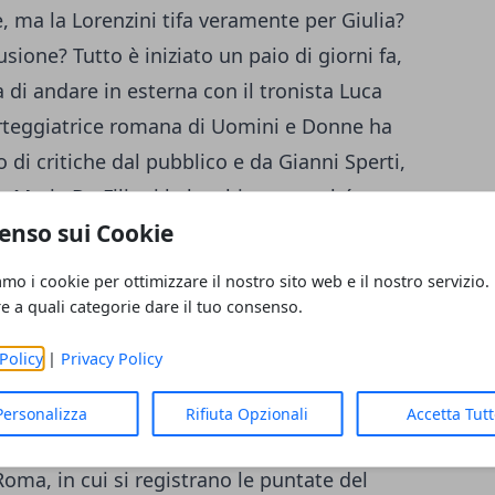
, ma la Lorenzini tifa veramente per Giulia?
sione? Tutto è iniziato un paio di giorni fa,
ta di andare in esterna con il tronista Luca
orteggiatrice romana di Uomini e Donne ha
o di critiche dal pubblico e da Gianni Sperti,
. Maria De Filippi le ha chiesto perché non
enso sui Cookie
 risposta di Giulia ha fatto infuriare Soleil
non era arrabbiata e non era uscita per
amo i cookie per ottimizzare il nostro sito web e il nostro servizio.
S
onia Lorenzini
che le ha suggerito la
re a quali categorie dare il tuo consenso.
scelta da Luca. Il tutto suona molto strano,
Policy
|
Privacy Policy
ava a un paso dallo scegliere una delle due e
 Per questo motivo, Sonia rischia davvero
Personalizza
Rifiuta Opzionali
Accetta Tut
re e pronta a dare ogni spiegazione
Roma, in cui si registrano le puntate del