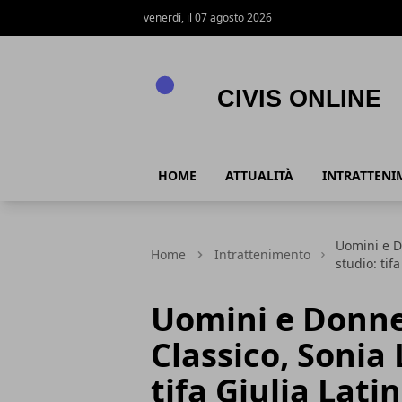
venerdì, il 07 agosto 2026
Civis online
HOME
ATTUALITÀ
INTRATTENI
Uomini e D
Home
Intrattenimento
studio: tifa
Uomini e Donne
Classico, Sonia 
tifa Giulia Latin