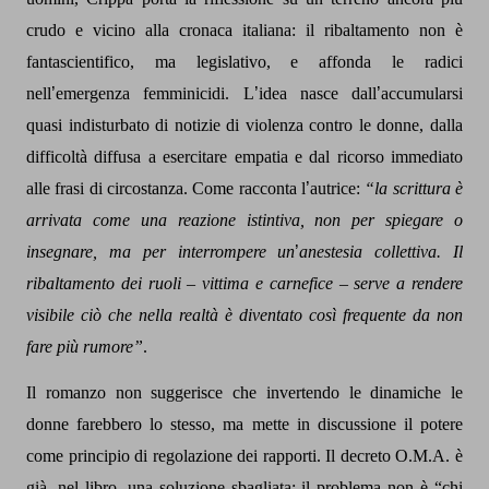
crudo e vicino alla cronaca italiana: il ribaltamento non è
fantascientifico, ma legislativo, e affonda le radici
nell
’
emergenza femminicidi. L
’
idea nasce dall
’
accumularsi
quasi indisturbato di notizie di violenza contro le donne, dalla
difficoltà diffusa a esercitare empatia e dal ricorso immediato
alle frasi di circostanza. Come racconta l
’
autrice:
“la scrittura è
arrivata come una reazione istintiva, non per spiegare o
insegnare, ma per interrompere un
’
anestesia collettiva. Il
ribaltamento dei ruoli – vittima e carnefice – serve a rendere
visibile ciò che nella realtà è diventato così frequente da non
fare più rumore”
.
Il romanzo non suggerisce che invertendo le dinamiche le
donne farebbero lo stesso, ma mette in discussione il potere
come principio di regolazione dei rapporti. Il decreto O.M.A. è
già, nel libro, una soluzione sbagliata: il problema non è “chi