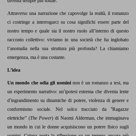
diventa sempre più sottile.
Attraverso una narrazione che capovolge la realtà, il romanzo
ci costringe a interrogarci su cosa significhi essere parte del
nostro tempo e quale sia il nostro ruolo all’interno di questo
racconto collettivo: viviamo in una società che ha inglobato
l’anomalia nella sua struttura più profonda? La chiamiamo
emergenza, ma è una costante.
L’idea
Un mondo che odia gli uomini
non è un romanzo a tesi, ma
un esperimento narrativo: un
’
ipotesi estrema che diventa lente
d
’
ingrandimento su dinamiche di potere, violenza di genere e
conformismo sociale. Nel solco tracciato da
“
Ragazze
elettriche” (
The Power
) di Naomi Alderman, che immaginava
un mondo in cui le donne acquisiscono un potere fisico sugli
uomini, Crippa porta la riflessione su un terreno ancora più