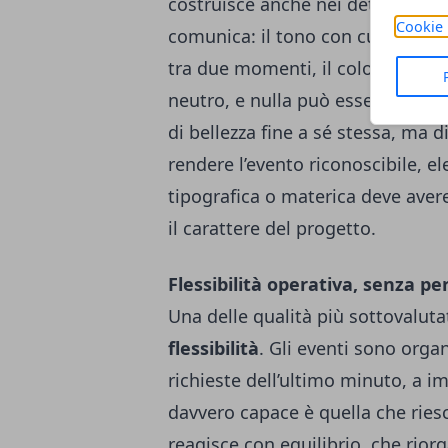
costruisce anche nei dettagli più
Cookie 
comunica: il tono con cui si accog
tra due momenti, il colore della
neutro, e nulla può essere lasciat
di bellezza fine a sé stessa, ma d
rendere l’evento riconoscibile, e
tipografica o materica deve avere
il carattere del progetto.
Flessibilità operativa, senza pe
Una delle qualità più sottovalutat
flessibilità
. Gli eventi sono orga
richieste dell’ultimo minuto, a im
davvero capace è quella che ries
reagisce con equilibrio, che rior