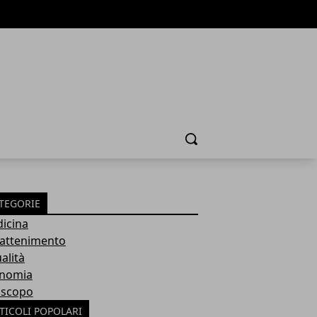
Cerca
TEGORIE
icina
rattenimento
alità
nomia
scopo
TICOLI POPOLARI