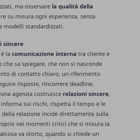
lizzati, ma osservare
la qualità della
ire su misura ogni esperienza, senza
e modelli standardizzati.
i sincere
 è la
comunicazione interna
tra cliente e
lo che sa spiegare, che non si nasconde
unto di contatto chiaro, un riferimento
guire risposte, rincorrere deadline,
uona agenzia costruisce
relazioni sincere
,
informa sui rischi, rispetta il tempo e le
à della relazione incide direttamente sulla
roprio nei momenti critici che si misura la
ualcosa va storto, quando si chiede un