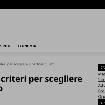
MENTO
ECONOMIA
iteri per scegliere il partner giusto
CA
Med
criteri per scegliere
Int
o
Attu
Eco
Oro
AR