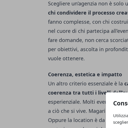
Scegliere un’agenzia non è solo 
chi condividere il processo crea
fanno complesse, con chi costrui
nel cuore di chi partecipa all’ev
fare domande, non cerca scorciat
per obiettivi, ascolta in profondi
vuole ottenere.
Coerenza, estetica e impatto
Un altro criterio essenziale è la
c
coerenza tra tutti i livelli dell’
esperienziale. Molti eventi falli
Cons
a ciò che si vive. Magari la sceno
Utilizzi
Oppure la location è da sogno, ma
sceglie