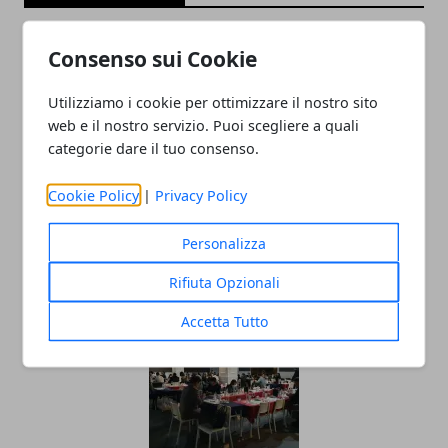
Consenso sui Cookie
Utilizziamo i cookie per ottimizzare il nostro sito
web e il nostro servizio. Puoi scegliere a quali
categorie dare il tuo consenso.
Cookie Policy
|
Privacy Policy
Come nascono i trend
nell’abbigliamento di lusso
Personalizza
28/07/2025
Rifiuta Opzionali
Accetta Tutto