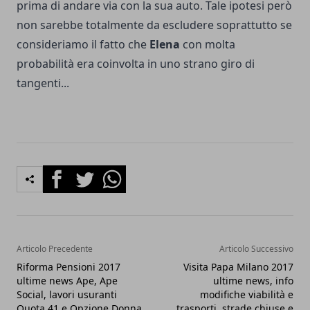
prima di andare via con la sua auto. Tale ipotesi però
non sarebbe totalmente da escludere soprattutto se
consideriamo il fatto che
Elena
con molta
probabilità era coinvolta in uno strano giro di
tangenti...
Facebook
Twitter
Whatsapp
Articolo Precedente
Articolo Successivo
Riforma Pensioni 2017
Visita Papa Milano 2017
ultime news Ape, Ape
ultime news, info
Social, lavori usuranti
modifiche viabilità e
Quota 41 e Opzione Donna
trasporti, strade chiuse e