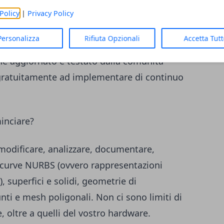
tracking, fino al montaggio video e alla
Policy
|
Privacy Policy
Personalizza
Rifiuta Opzionali
Accetta Tut
 è che si tratta di un software gratuito all
ne aggiornato e testato dalla comunità
 gratuitamente ad implementare di continuo
minciare?
 modificare, analizzare, documentare,
e curve NURBS (ovvero rappresentazioni
 superfici e solidi, geometrie di
nti e mesh poligonali. Non ci sono limiti di
 oltre a quelli del vostro hardware.