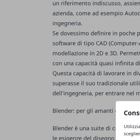
un riferimento indiscusso, assie
azienda, come ad esempio Autodes
ingegneria.
Se dovessimo definire in poche 
software di tipo CAD (Computer-A
modellazione in 2D e 3D. Permett
con una capacità quasi infinita di 
Questa capacità di lavorare in d
superasse il suo tradizionale util
dell'ingegneria, per entrare nel m
Blender: per gli amanti dell'open
Cons
Utilizzi
Blender è una suite di creazione
sceglie
le esigenze del disegno 3D: mode