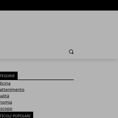
Cerca
TEGORIE
icina
rattenimento
alità
nomia
scopo
TICOLI POPOLARI