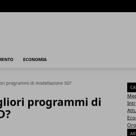
MENTO
ECONOMIA
iori programmi di modellazione 3D?
CA
Med
gliori programmi di
Int
D?
Attu
Eco
Oro
AR