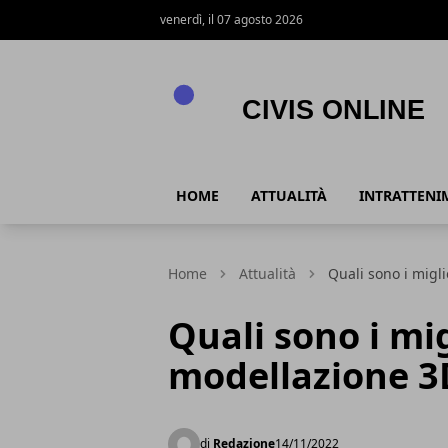
venerdì, il 07 agosto 2026
Civis online
HOME
ATTUALITÀ
INTRATTENI
Home
Attualità
Quali sono i migl
Quali sono i mi
modellazione 3
di
Redazione
14/11/2022