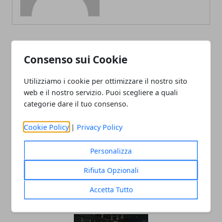
ARTICOLI CORRELATI
Consenso sui Cookie
Utilizziamo i cookie per ottimizzare il nostro sito
web e il nostro servizio. Puoi scegliere a quali
categorie dare il tuo consenso.
Cookie Policy
|
Privacy Policy
Personalizza
Come nascono i trend
Rifiuta Opzionali
nell’abbigliamento di lusso
Accetta Tutto
28/07/2025