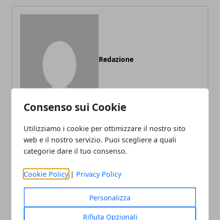
Redazione
Consenso sui Cookie
Utilizziamo i cookie per ottimizzare il nostro sito
web e il nostro servizio. Puoi scegliere a quali
categorie dare il tuo consenso.
ARTICOLI CORRELATI
Cookie Policy
|
Privacy Policy
Personalizza
Rifiuta Opzionali