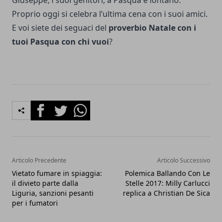
Giuseppe, i suoi genitori, a Pasqua è lontano.
Proprio oggi si celebra l’ultima cena con i suoi amici.
E voi siete dei seguaci del
proverbio
Natale con i
tuoi Pasqua con chi vuoi
?
Facebook
Twitter
Whatsapp
Articolo Precedente
Articolo Successivo
Vietato fumare in spiaggia:
Polemica Ballando Con Le
il divieto parte dalla
Stelle 2017: Milly Carlucci
Liguria, sanzioni pesanti
replica a Christian De Sica
per i fumatori