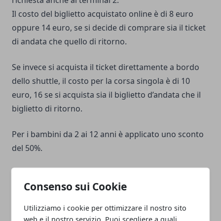
richiesta anche al terminal 2.
Il costo del biglietto acquistato online è di 8 euro
oppure 14 euro, se si decide di comprare sia il ticket
di andata che quello di ritorno.
Se invece si acquista il ticket direttamente a bordo
dello shuttle, il costo per la corsa singola è di 10
euro, 16 se si acquista sia il biglietto d’andata che il
biglietto di ritorno.
Per i bambini da 2 ai 12 anni è applicato uno sconto
del 50%.
Milano – Malpensa in taxi
Consenso sui Cookie
Per percorrere in taxi
la tratta Milano Malpensa
è
Utilizziamo i cookie per ottimizzare il nostro sito
previsto un importo fisso pari a 95 euro. Sebbene il
web e il nostro servizio. Puoi scegliere a quali