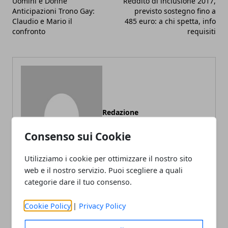
Uomini e Donne
Reddito di inclusione 2017,
Anticipazioni Trono Gay:
previsto sostegno fino a
Claudio e Mario il
485 euro: a chi spetta, info
confronto
requisiti
Redazione
Consenso sui Cookie
Utilizziamo i cookie per ottimizzare il nostro sito
web e il nostro servizio. Puoi scegliere a quali
categorie dare il tuo consenso.
Cookie Policy
|
Privacy Policy
ARTICOLI CORRELATI