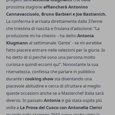
prossima stagione
affiancherà Antonino
Cannavacciuolo, Bruno Barbieri e Joe Bastianich.
La conferma è arrivata direttamente dalla 37enne
che triestina di nascita e friulana d'adozione: “La
produzione mi ha chiesto – ha detto
Antonia
Klugmann
al settimanale 'Gente' - se mi avrebbe
fatto piacere entrare nelle selezioni per la giuria. Io
ho detto di sì perché sono una persona molto
curiosa e quindi eccomi qui”. Nonostante la sua
riservatezza, confessa che parlare in pubblico
durante i
cooking show
sta diventando una
piacevole abitudine e cerca di sfruttare al meglio
queste occasioni anche se a Masterchef Italia sarà
diverso. In passato
Antonia
è già stata ospite più
volte a
La Prova del Cuoco con Antonella Clerici
quando nella stagione 2010 aveva anche vinto la