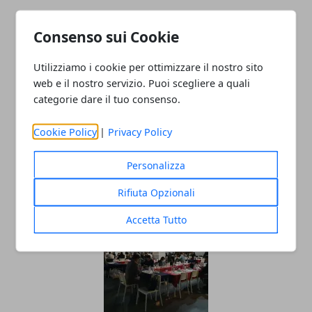
Consenso sui Cookie
Utilizziamo i cookie per ottimizzare il nostro sito
web e il nostro servizio. Puoi scegliere a quali
categorie dare il tuo consenso.
Cookie Policy
|
Privacy Policy
Come nascono i trend
nell’abbigliamento di lusso
Personalizza
28/07/2025
Rifiuta Opzionali
Accetta Tutto