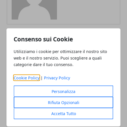
Consenso sui Cookie
ARTICOLI CORRELATI
Utilizziamo i cookie per ottimizzare il nostro sito
web e il nostro servizio. Puoi scegliere a quali
categorie dare il tuo consenso.
Cookie Policy
|
Privacy Policy
Personalizza
Rifiuta Opzionali
Le location più suggestive per il
concerto di Capodanno a Roma
Accetta Tutto
18/09/2025