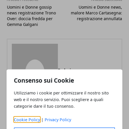
Uomini e Donne gossip
Uomini e Donne news,
news registrazione Trono
malore Marco Cartasegna:
Over: doccia fredda per
registrazione annullata
Gemma Galgani
Redazione
Consenso sui Cookie
Utilizziamo i cookie per ottimizzare il nostro sito
web e il nostro servizio. Puoi scegliere a quali
categorie dare il tuo consenso.
Cookie Policy
|
Privacy Policy
ARTICOLI CORRELATI