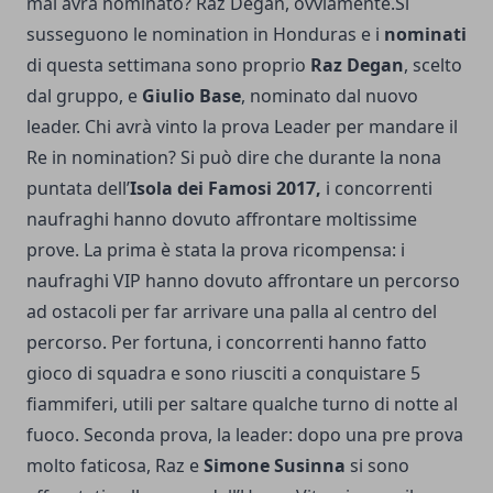
mai avrà nominato? Raz Degan, ovviamente.Si
susseguono le nomination in Honduras e i
nominati
di questa settimana sono proprio
Raz Degan
, scelto
dal gruppo, e
Giulio Base
, nominato dal nuovo
leader. Chi avrà vinto la prova Leader per mandare il
Re in nomination? Si può dire che durante la nona
puntata dell’
Isola dei Famosi 2017,
i concorrenti
naufraghi hanno dovuto affrontare moltissime
prove. La prima è stata la prova ricompensa: i
naufraghi VIP hanno dovuto affrontare un percorso
ad ostacoli per far arrivare una palla al centro del
percorso. Per fortuna, i concorrenti hanno fatto
gioco di squadra e sono riusciti a conquistare 5
fiammiferi, utili per saltare qualche turno di notte al
fuoco. Seconda prova, la leader: dopo una pre prova
molto faticosa, Raz e
Simone Susinna
si sono