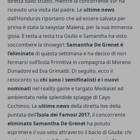
diretta dallo studio, mentre la concorrente VIP ha
ricevuto una visita dal padre. Le
ultime news
dall’Honduras riportano che ad essere salvata per
prima è stata la sexystar Malena, per la sua immensa
gioia. Il testa a testa tra Giulio e Samantha ha visto
soccombere la showgirl:
Samantha De Grenet è
l’eliminato
di questa settimana e ha deciso di non
fermarsi sull’Isola Primitiva in compagnia di Moreno
Donadoni ed Eva Grimaldi. Di seguito, ecco il
resoconto su
chi sono i semifinalisti e i nuovi
nominati
nel reality game e targato Mediaset ed
ambientato nelle splendide spiagge di Cayo
Cochinos. Le
ultime news
della diretta live della
puntata dell’
Isola dei Famosi 2017
, il concorrente
eliminato Samantha De Grenet
ha potuto
esprimere il suo voto attraverso il bacio di Giuda: chi