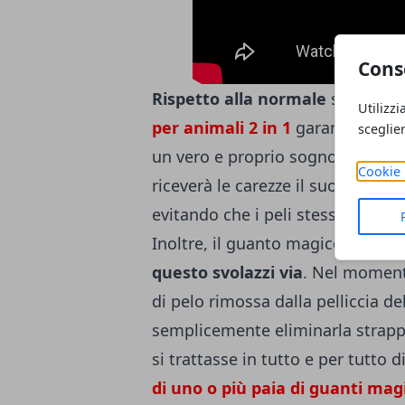
Cons
Rispetto alla normale
spazzola p
Utilizzi
per animali 2 in 1
garantisce que
sceglie
un vero e proprio sogno per il p
Cookie 
riceverà le carezze il suo vecchi
evitando che i peli stessi poi p
Inoltre, il guanto magico per ani
questo svolazzi via
. Nel momento
di pelo rimossa dalla pelliccia d
semplicemente eliminarla strap
si trattasse in tutto e per tutto d
di uno o più paia di guanti mag