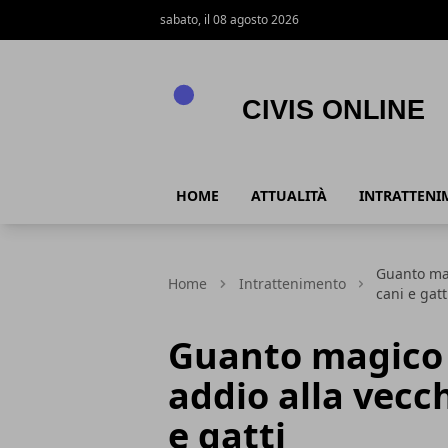
sabato, il 08 agosto 2026
Civis online
HOME
ATTUALITÀ
INTRATTENI
Guanto mag
Home
Intrattenimento
cani e gatt
Guanto magico p
addio alla vecc
e gatti