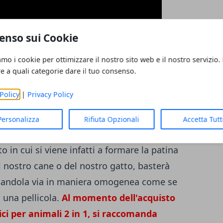
enso sui Cookie
er cani e gatti, infatti,
il guanto magico
amo i cookie per ottimizzare il nostro sito web e il nostro servizio.
llo speciale effetto massaggiante che sarà
re a quali categorie dare il tuo consenso.
roprio animale domestico visto che mentre
Policy
|
Privacy Policy
o pelo potrà essere tolto senza problemi ed
ossano poi sporcare continuamente la casa.
Personalizza
Rifiuta Opzionali
Accetta Tut
mali 2 in 1
trattiene il pelo tolto senza che
 in cui si viene infatti a formare la patina
el nostro cane o del nostro gatto, basterà
pandola via in maniera omogenea come se
i una pellicola.
Al momento dell'acquisto
ici per animali 2 in 1, si raccomanda