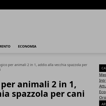
MENTO
ECONOMIA
ico per animali 2 in 1, addio alla vecchia spazzola per
CA
i
Med
Int
er animali 2 in 1,
Attu
hia spazzola per cani
Eco
Oro
AR