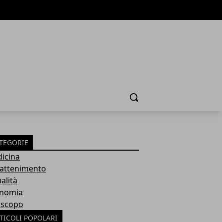
Cerca
TEGORIE
icina
rattenimento
alità
nomia
scopo
TICOLI POPOLARI