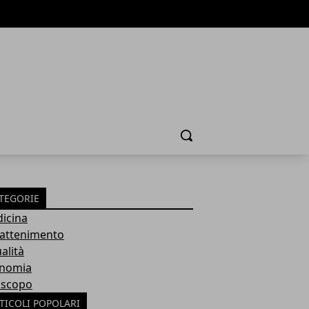
Cerca
TEGORIE
icina
rattenimento
alità
nomia
scopo
TICOLI POPOLARI