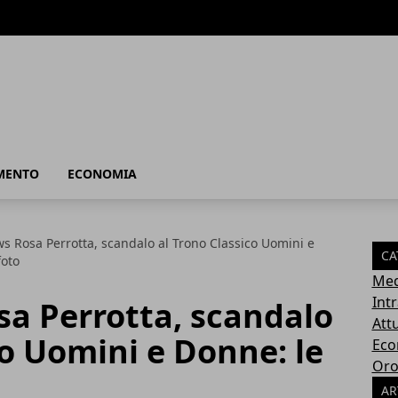
MENTO
ECONOMIA
s Rosa Perrotta, scandalo al Trono Classico Uomini e
CA
foto
Med
Int
sa Perrotta, scandalo
Attu
co Uomini e Donne: le
Eco
Oro
AR