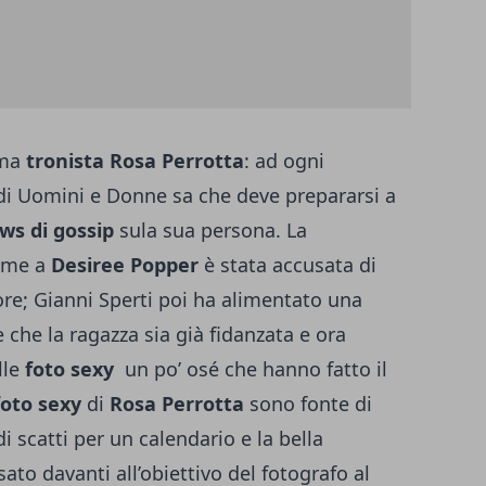
ima
tronista Rosa Perrotta
: ad ogni
 di Uomini e Donne sa che deve prepararsi a
ws di gossip
sula sua persona. La
eme a
Desiree Popper
è stata accusata di
ore; Gianni Sperti poi ha alimentato una
 che la ragazza sia già fidanzata e ora
lle
foto sexy
un po’ osé che hanno fatto il
oto sexy
di
Rosa Perrotta
sono fonte di
 scatti per un calendario e la bella
ato davanti all’obiettivo del fotografo al