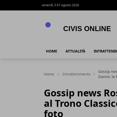
venerdì, il 07 agosto 2026
Civis online
HOME
ATTUALITÀ
INTRATTENI
Gossip new
Home
Intrattenimento
Donne: le 
Gossip news Ro
al Trono Classi
foto