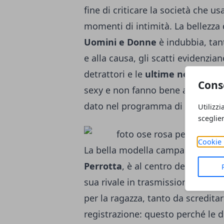
fine di criticare la società che 
momenti di intimità. La bellezza
Uomini e Donne
è indubbia, tant
e alla causa, gli scatti evidenzia
detrattori e le
ultime news di go
Cons
sexy e non fanno bene all’immagi
dato nel programma di Maria De F
Utilizzi
sceglie
Cookie 
La bella modella campana, nonc
Perrotta
, è al centro dello
scand
sua rivale in trasmissione Desire
per la ragazza, tanto da screditar
registrazione: questo perché le