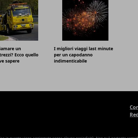
hiamare un
I migliori viaggi last minute
trezzi? Ecco quello
per un capodanno
ve sapere
indimenticabile
Con
Re