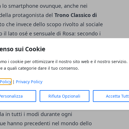
usa lo smartphone ovunque, anche nei
 della protagonista del
Trono Classico di
o che invece dello scopo rivolto al sociale
no il lato osé e sensuale di Rosa: secondo i
ssip
, le immagini sono decisamente hot e
enso sui Cookie
ne della ragazza pulita e perbene che ha
ilippi.
amo i cookie per ottimizzare il nostro sito web e il nostro servizio.
re a quali categorie dare il tuo consenso.
Policy
|
Privacy Policy
hé protagonista del
Trono Classico Rosa
alo
per alcune
foto sexy
e a gioirne è la
Personalizza
Rifiuta Opzionali
Accetta Tut
e Popper, la quale ha una palese antipatia
la in tutti i modi durante ogni
 due hanno precedenti nel mondo dello