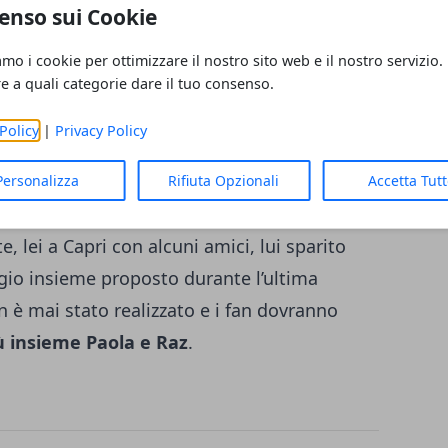
enso sui Cookie
 poche settimane di baci e reciproche
iste epilogo di una relazione che pareva
amo i cookie per ottimizzare il nostro sito web e il nostro servizio.
re a quali categorie dare il tuo consenso.
 stando alle parole riportate da
Leggo.it
,
 (la puntata andrà in onda il 22 aprile 2017),
Policy
|
Privacy Policy
az Degan
è andato oltre allo stare insieme e
e indietro. Ma il sentore che qualcosa tra
Personalizza
Rifiuta Opzionali
Accetta Tut
a, specie se si guardano i profili social di
, lei a Capri con alcuni amici, lui sparito
ggio insieme proposto durante l’ultima
 è mai stato realizzato e i fan dovranno
ù insieme Paola e Raz
.