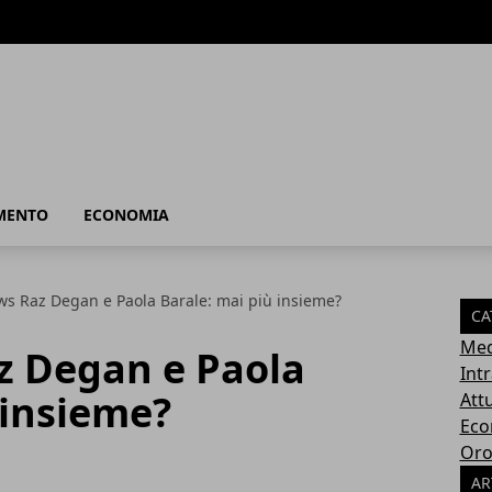
MENTO
ECONOMIA
ws Raz Degan e Paola Barale: mai più insieme?
CA
Med
z Degan e Paola
Int
 insieme?
Attu
Eco
Oro
AR