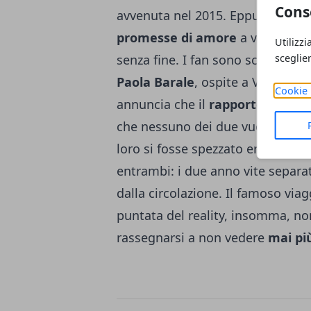
Cons
avvenuta nel 2015. Eppure, dopo
promesse di amore
a vita, il tr
Utilizzi
sceglie
senza fine. I fan sono sconvolti:
Paola Barale
, ospite a Verissimo
Cookie 
annuncia che il
rapporto con R
che nessuno dei due vuole tornar
loro si fosse spezzato era nell’ari
entrambi: i due anno vite separate
dalla circolazione. Il famoso via
puntata del reality, insomma, non
rassegnarsi a non vedere
mai pi