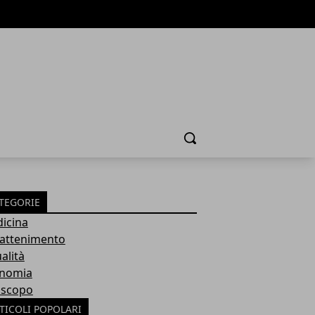
Cerca
TEGORIE
icina
rattenimento
alità
nomia
scopo
TICOLI POPOLARI