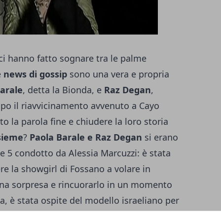
ci hanno fatto sognare tra le palme
e
news di gossip
sono una vera e propria
arale
, detta la Bionda, e
Raz Degan
,
dopo il riavvicinamento avvenuto a Cayo
o la parola fine e chiudere la loro storia
nsieme
?
Paola Barale e Raz Degan
si erano
ale 5 condotto da Alessia Marcuzzi: è stata
re la showgirl di Fossano a volare in
una sorpresa e rincuorarlo in un momento
nda, è stata ospite del modello israeliano per
 ci fosse un nuovoinizio dopo la
rottura