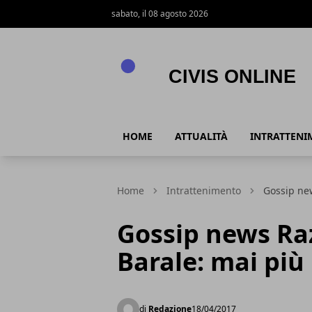
sabato, il 08 agosto 2026
Civis online
HOME
ATTUALITÀ
INTRATTENI
Home
Intrattenimento
Gossip ne
Gossip news Ra
Barale: mai più
di
Redazione
18/04/2017