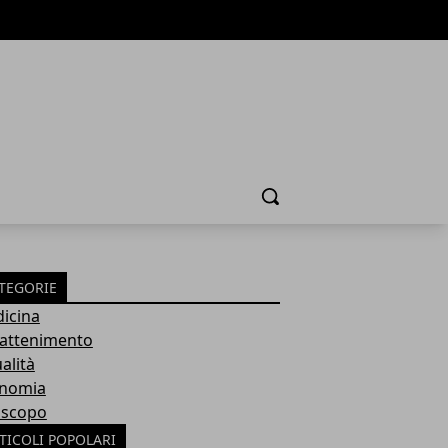
Cerca
TEGORIE
icina
rattenimento
alità
nomia
scopo
TICOLI POPOLARI