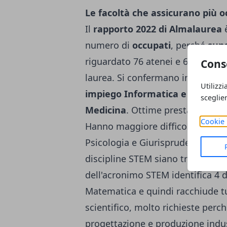
Le facoltà che assicurano più 
Il
rapporto 2022 di Almalaurea
è
numero di
occupati
, perché
supe
riguardato 76 atenei e 660 mila l
Cons
laurea. Si confermano in cima all
Utilizzi
impiego Informatica e Ingegne
sceglie
Medicina
. Ottime prestazioni anc
Cookie 
Hanno maggiore difficoltà invece 
Psicologia e Giurisprudenza. Da
discipline STEM siano tra le più 
dell'acronimo STEM
identifica 4 
Matematica e quindi racchiude tu
scientifico, molto richieste perc
progettazione e produzione indust