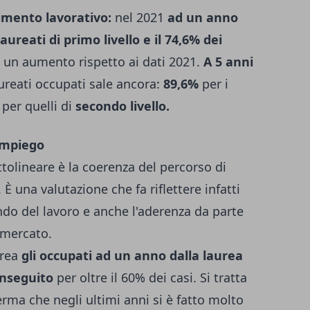
imento lavorativo:
nel 2021
ad un anno
aureati di primo livello e il 74,6% dei
n un aumento rispetto ai dati 2021.
A 5 anni
aureati occupati sale ancora:
89,6%
per i
%
per quelli di
secondo livello.
 impiego
olineare è la coerenza del percorso di
 È una valutazione che fa riflettere infatti
ndo del lavoro e anche l'aderenza da parte
l mercato.
urea
gli occupati ad un anno dalla laurea
onseguito
per oltre il 60% dei casi. Si tratta
erma che negli ultimi anni si è fatto molto