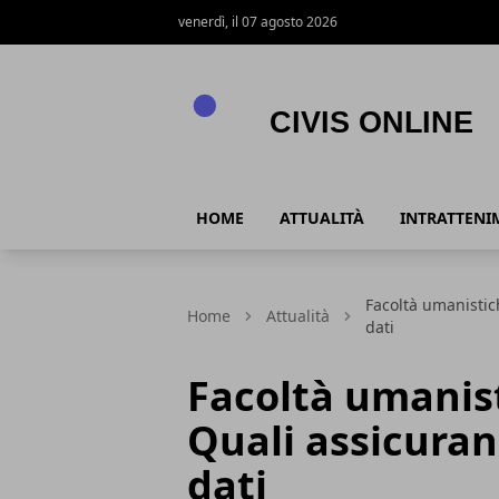
venerdì, il 07 agosto 2026
Civis online
HOME
ATTUALITÀ
INTRATTENI
Facoltà umanistic
Home
Attualità
dati
Facoltà umanist
Quali assicuran
dati