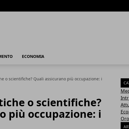
MENTO
ECONOMIA
he o scientifiche? Quali assicurano più occupazione: i
CA
Med
Int
iche o scientifiche?
Attu
o più occupazione: i
Eco
Oro
AR