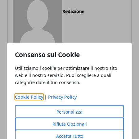
Redazione
Consenso sui Cookie
Utilizziamo i cookie per ottimizzare il nostro sito
ARTICOLI CORRELATI
web e il nostro servizio. Puoi scegliere a quali
categorie dare il tuo consenso.
Cookie Policy
|
Privacy Policy
Personalizza
Rifiuta Opzionali
Accetta Tutto
Le location più suggestive per il