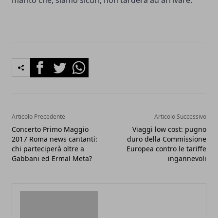
marito che, siamo sicuri, non tarderà ad arrivare.
Facebook
Twitter
Whatsapp
Articolo Precedente
Articolo Successivo
Concerto Primo Maggio
Viaggi low cost: pugno
2017 Roma news cantanti:
duro della Commissione
chi parteciperà oltre a
Europea contro le tariffe
Gabbani ed Ermal Meta?
ingannevoli