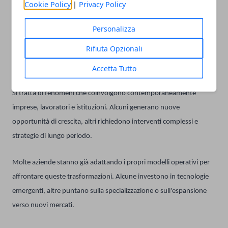
Cookie Policy
|
Privacy Policy
Ogni fase economica presenta questioni centrali che finiscono per
Personalizza
orientare il dibattito pubblico. Oggi tra i temi più discussi figurano
Rifiuta Opzionali
la
transizione energetica
, l'intelligenza artificiale, la produttività e
l'invecchiamento della popolazione.
Accetta Tutto
Si tratta di fenomeni che coinvolgono contemporaneamente
imprese, lavoratori e istituzioni. Alcuni generano nuove
opportunità di crescita, altri richiedono interventi complessi e
strategie di lungo periodo.
Molte aziende stanno già adattando i propri modelli operativi per
affrontare queste trasformazioni. Alcune investono in tecnologie
emergenti, altre puntano sulla specializzazione o sull'espansione
verso nuovi mercati.