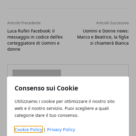
Articolo Precedente
Articolo Successivo
Luca Rufini Facebook: il
Uomini e Donne news:
messaggio in codice dell’ex
Marco e Beatrice, la figlia
corteggiatore di Uomini e
si chiamerà Bianca
donne
Consenso sui Cookie
Redazione
Utilizziamo i cookie per ottimizzare il nostro sito
web e il nostro servizio. Puoi scegliere a quali
categorie dare il tuo consenso.
Cookie Policy
|
Privacy Policy