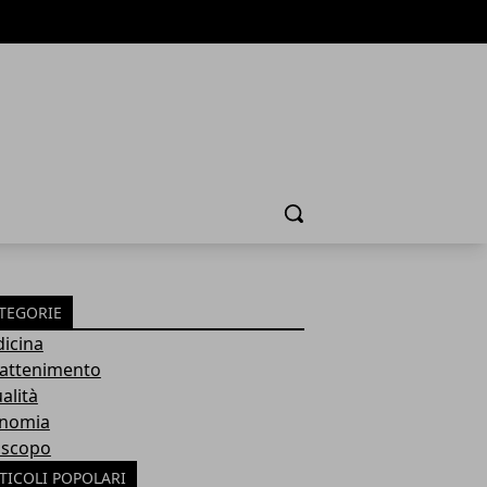
Cerca
TEGORIE
icina
rattenimento
alità
nomia
scopo
TICOLI POPOLARI