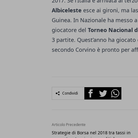
2017. Se l’Italia è arrivata al ter
Albiceleste
esce ai gironi, ma la
Guinea. In Nazionale ha messo a 
giocatore del
Torneo Nacional d
3 partite. Quest’anno ha giocato 
secondo Corvino è pronto per af
Facebook
Twitter
Whatsapp
Condividi
Articolo Precedente
Strategie di Borsa nel 2018 tra tassi in