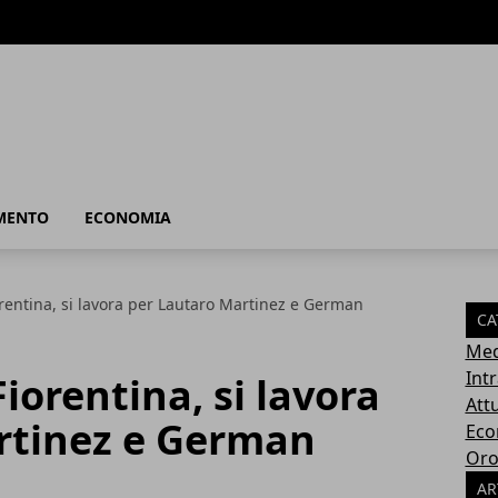
MENTO
ECONOMIA
rentina, si lavora per Lautaro Martinez e German
CA
Med
Int
iorentina, si lavora
Attu
rtinez e German
Eco
Oro
AR