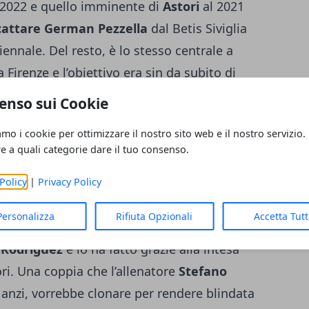
l 2022 e quello imminente di
Astori
al 2021
cattare German Pezzella
dal Betis Siviglia
iennale. Del resto, è lo stesso centrale a
 Firenze e l’obiettivo era sin da subito di
ne con la new entry Lautaro Martinez:
enso sui Cookie
entina
e Pezzella ha coronato il suo sogno
amo i cookie per ottimizzare il nostro sito web e il nostro servizio.
anche se gli addetti alla vigilanza del
re a quali categorie dare il tuo consenso.
onosciuto. Per entrare, ha confidato a una
 la carta di identità alla security, ma del
Policy
|
Privacy Policy
cazione con la
nazionale albiceleste
,
Personalizza
Rifiuta Opzionali
Accetta Tut
già da inizio campionato. Il difensore ha
 Rodriguez
e lo ha fatto grazie alla intesa
i. Una coppia che l’allenatore
Stefano
anzi, vorrebbe clonare per rendere blindata