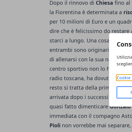
Dopo il rinnovo di
Chiesa
fino a
la Fiorentina è determinata a
ris
per 10 milioni di Euro e un quadr
dire che è felicissimo do restare a
starci a lungo. Una cosa in comu
Cons
entrambi sono originari dell’
Arg
Utilizzi
di allenarsi con la sua nazionale, 
sceglie
centro sportivo non lo hanno ric
radio toscana, ha dovuto mostrare
Cookie 
resto si tratta della prima convo
arrivata dopo i successi italiani 
quasi fatto dimenticare
Gonzalo
immediata con il compagno Astor
Pioli
non vorrebbe mai separare, 