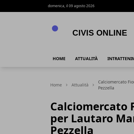
domenica, il 09 agosto 2026
Civis online
HOME
ATTUALITÀ
INTRATTENI
Calciomercato Fio
Home
Attualità
Pezzella
Calciomercato F
per Lautaro Ma
Pezzella