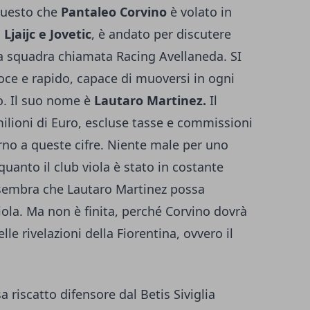
 questo che
Pantaleo Corvino
è volato in
i
Ljaijc e Jovetic
, è andato per discutere
 squadra chiamata Racing Avellaneda. SI
oce e rapido, capace di muoversi in ogni
no. Il suo nome è
Lautaro Martinez.
Il
milioni di Euro, escluse tasse e commissioni
orno a queste cifre. Niente male per uno
 quanto il club viola è stato in costante
 sembra che Lautaro Martinez possa
iola. Ma non è finita, perché Corvino dovrà
lle rivelazioni della Fiorentina, ovvero il
 riscatto difensore dal Betis Siviglia