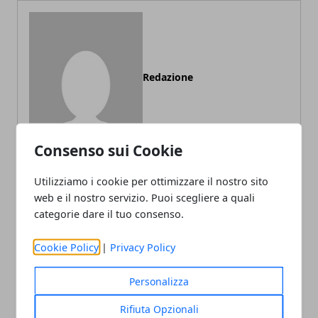
Redazione
Consenso sui Cookie
Utilizziamo i cookie per ottimizzare il nostro sito
web e il nostro servizio. Puoi scegliere a quali
ARTICOLI CORRELATI
categorie dare il tuo consenso.
Cookie Policy
|
Privacy Policy
Personalizza
Rifiuta Opzionali