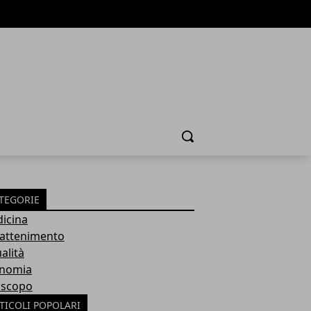
Cerca
TEGORIE
icina
rattenimento
alità
nomia
scopo
TICOLI POPOLARI