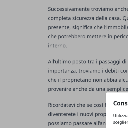
Successivamente troviamo anche il
completa sicurezza della casa. 
presente, significa che l’immobil
che potrebbero mettere in perico
interno.
All’ultimo posto tra i passaggi d
importanza, troviamo i debiti con
che il proprietario non abbia al
provenire anche da una semplice r
Cons
Ricordatevi che se così fosse, i 
diventerete i nuovi proprietari. Se
Utilizzi
sceglie
possiamo passare all’analisi dell