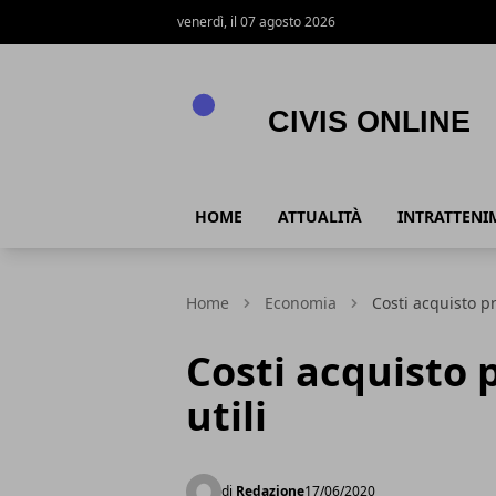
venerdì, il 07 agosto 2026
Civis online
HOME
ATTUALITÀ
INTRATTENI
Home
Economia
Costi acquisto pr
Costi acquisto 
utili
di
Redazione
17/06/2020