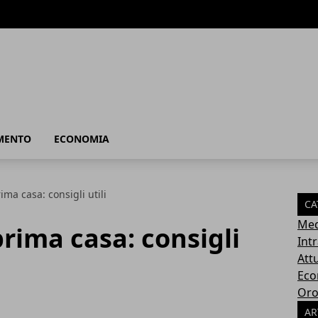
MENTO
ECONOMIA
ima casa: consigli utili
CA
Med
prima casa: consigli
Int
Attu
Eco
Oro
AR